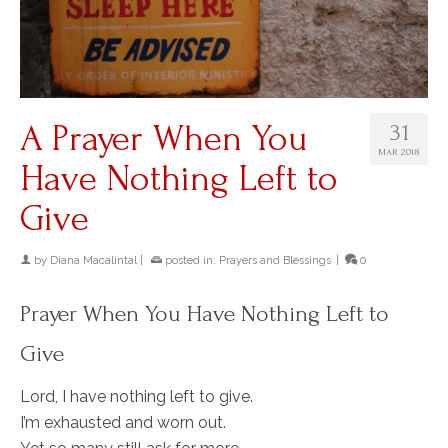
A Prayer When You
31
MAR 2018
Have Nothing Left to
Give
by
Diana Macalintal
|
posted in:
Prayers and Blessings
|
0
Prayer When You Have Nothing Left to
Give
Lord, I have nothing left to give.
I’m exhausted and worn out.